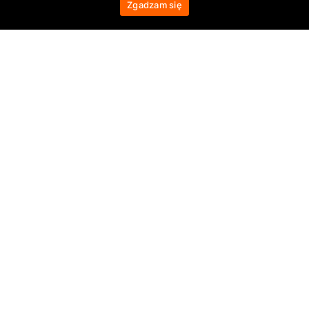
Zgadzam się
MAŁE GRUPY
Od kilku do kilkunastu osób
LEGALNY POLSKI TOUROPERATOR