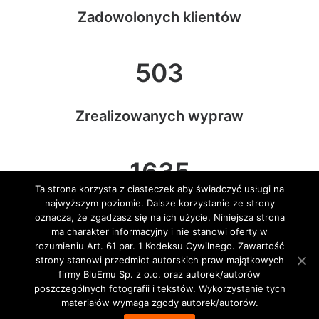
Zadowolonych klientów
503
Zrealizowanych wypraw
1635
Ta strona korzysta z ciasteczek aby świadczyć usługi na
najwyższym poziomie. Dalsze korzystanie ze strony
Przeprowadzonych kursów
oznacza, że zgadzasz się na ich użycie. Niniejsza strona
ma charakter informacyjny i nie stanowi oferty w
rozumieniu Art. 61 par. 1 Kodeksu Cywilnego. Zawartość
strony stanowi przedmiot autorskich praw majątkowych
firmy BluEmu Sp. z o.o. oraz autorek/autorów
DLACZEGO Z NAMI?
poszczególnych fotografii i tekstów. Wykorzystanie tych
materiałów wymaga zgody autorek/autorów.