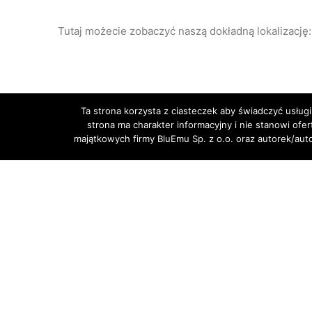
Tutaj możecie zobaczyć naszą dokładną lokalizację:
Ta strona korzysta z ciasteczek aby świadczyć usługi
strona ma charakter informacyjny i nie stanowi ofe
majątkowych firmy BluEmu Sp. z o.o. oraz autorek/au