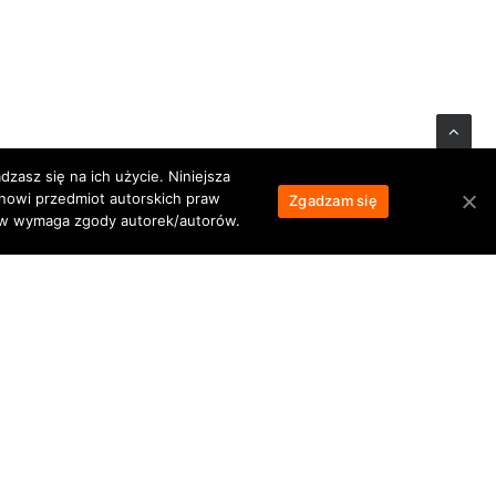
zasz się na ich użycie. Niniejsza
anowi przedmiot autorskich praw
Zgadzam się
łów wymaga zgody autorek/autorów.