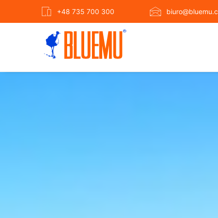
+48 735 700 300
biuro@bluemu.c