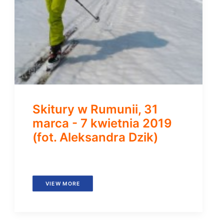
Skitury w Rumunii, 31
marca - 7 kwietnia 2019
(fot. Aleksandra Dzik)
VIEW MORE