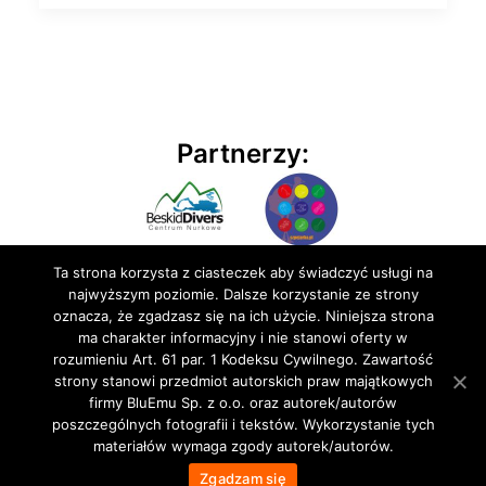
Partnerzy:
Ta strona korzysta z ciasteczek aby świadczyć usługi na
najwyższym poziomie. Dalsze korzystanie ze strony
oznacza, że zgadzasz się na ich użycie. Niniejsza strona
ma charakter informacyjny i nie stanowi oferty w
rozumieniu Art. 61 par. 1 Kodeksu Cywilnego. Zawartość
© 2020 BluEmu sp. z o.o. Wszelkie prawa zastrzeżone
strony stanowi przedmiot autorskich praw majątkowych
firmy BluEmu Sp. z o.o. oraz autorek/autorów
poszczególnych fotografii i tekstów. Wykorzystanie tych
materiałów wymaga zgody autorek/autorów.
Zgadzam się