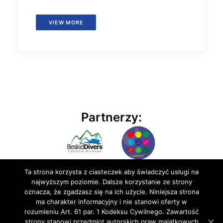
VIEW MORE
Partnerzy:
Ta strona korzysta z ciasteczek aby świadczyć usługi na
najwyższym poziomie. Dalsze korzystanie ze strony
oznacza, że zgadzasz się na ich użycie. Niniejsza strona
ma charakter informacyjny i nie stanowi oferty w
rozumieniu Art. 61 par. 1 Kodeksu Cywilnego. Zawartość
© 2020 BluEmu sp. z o.o. Wszelkie prawa zastrzeżone
strony stanowi przedmiot autorskich praw majątkowych