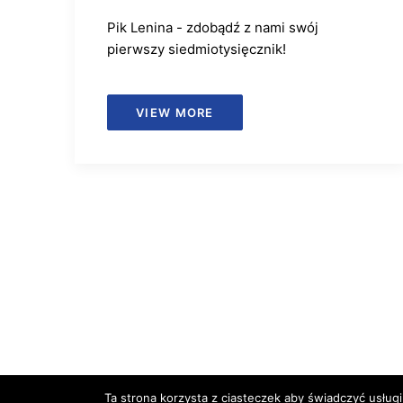
Pik Lenina - zdobądź z nami swój
pierwszy siedmiotysięcznik!
VIEW MORE
Ta strona korzysta z ciasteczek aby świadczyć usługi