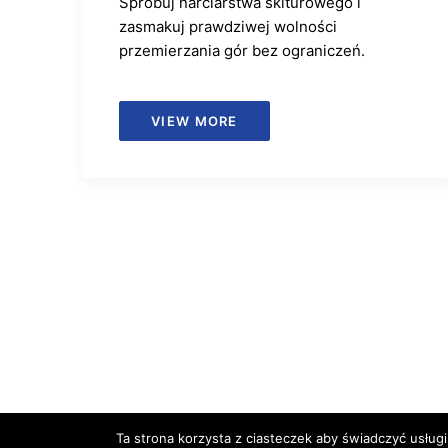
Spróbuj narciarstwa skiturowego i
zasmakuj prawdziwej wolności
przemierzania gór bez ograniczeń.
VIEW MORE
Ta strona korzysta z ciasteczek aby świadczyć usługi