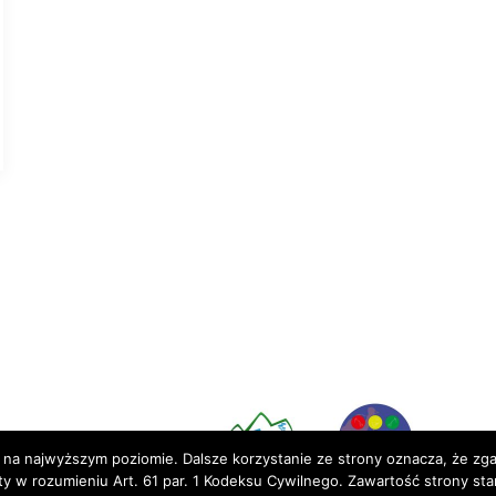
Partnerzy:
 na najwyższym poziomie. Dalsze korzystanie ze strony oznacza, że zgad
rty w rozumieniu Art. 61 par. 1 Kodeksu Cywilnego. Zawartość strony st