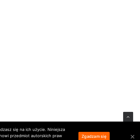
zasz się na ich użycie. Niniejsza
anowi przedmiot autorskich praw
Zgadzam się