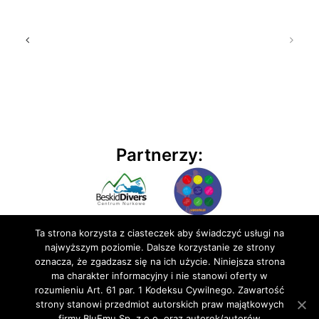
Partnerzy:
Ta strona korzysta z ciasteczek aby świadczyć usługi na
najwyższym poziomie. Dalsze korzystanie ze strony
oznacza, że zgadzasz się na ich użycie. Niniejsza strona
ma charakter informacyjny i nie stanowi oferty w
rozumieniu Art. 61 par. 1 Kodeksu Cywilnego. Zawartość
© 2020 BluEmu sp. z o.o. Wszelkie prawa zastrzeżone
strony stanowi przedmiot autorskich praw majątkowych
firmy BluEmu Sp. z o.o. oraz autorek/autorów