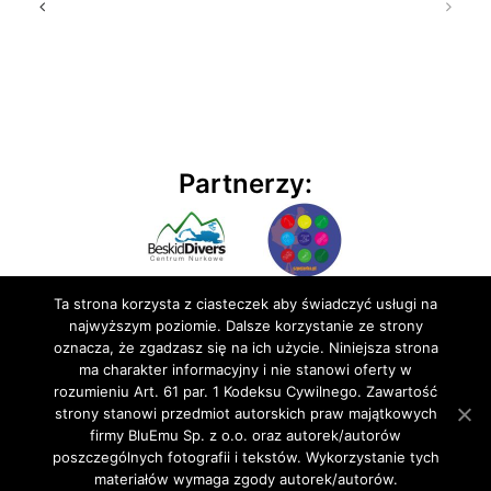
Partnerzy:
Ta strona korzysta z ciasteczek aby świadczyć usługi na
najwyższym poziomie. Dalsze korzystanie ze strony
oznacza, że zgadzasz się na ich użycie. Niniejsza strona
ma charakter informacyjny i nie stanowi oferty w
rozumieniu Art. 61 par. 1 Kodeksu Cywilnego. Zawartość
© 2020 BluEmu sp. z o.o. Wszelkie prawa zastrzeżone
strony stanowi przedmiot autorskich praw majątkowych
firmy BluEmu Sp. z o.o. oraz autorek/autorów
poszczególnych fotografii i tekstów. Wykorzystanie tych
materiałów wymaga zgody autorek/autorów.