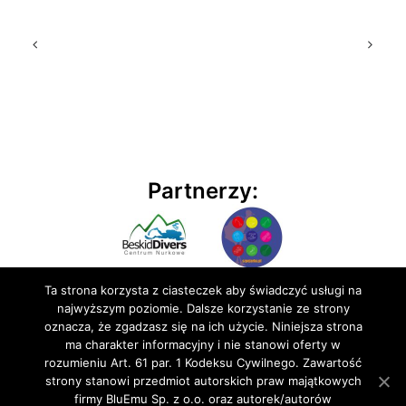
Partnerzy:
Ta strona korzysta z ciasteczek aby świadczyć usługi na
najwyższym poziomie. Dalsze korzystanie ze strony
oznacza, że zgadzasz się na ich użycie. Niniejsza strona
ma charakter informacyjny i nie stanowi oferty w
rozumieniu Art. 61 par. 1 Kodeksu Cywilnego. Zawartość
© 2020 BluEmu sp. z o.o. Wszelkie prawa zastrzeżone
strony stanowi przedmiot autorskich praw majątkowych
firmy BluEmu Sp. z o.o. oraz autorek/autorów