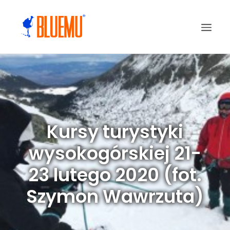
Kursy turystyki
wysokogórskiej 21-
23 lutego 2020 (fot.
Szymon Wawrzuta)