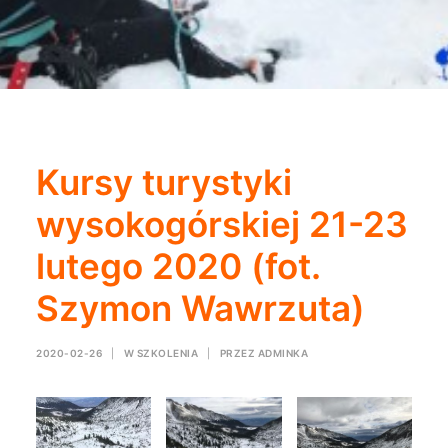
Kursy turystyki
wysokogórskiej 21-23
lutego 2020 (fot.
Szymon Wawrzuta)
2020-02-26
|
W
SZKOLENIA
|
PRZEZ
ADMINKA