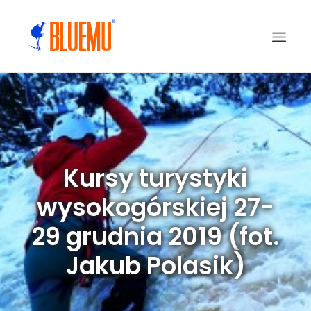
Kursy turystyki
wysokogórskiej 27-
29 grudnia 2019 (fot.
Jakub Polasik)