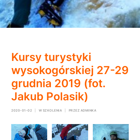
Kursy turystyki
wysokogórskiej 27-29
grudnia 2019 (fot.
Jakub Polasik)
2020-01-02
|
W
SZKOLENIA
|
PRZEZ
ADMINKA