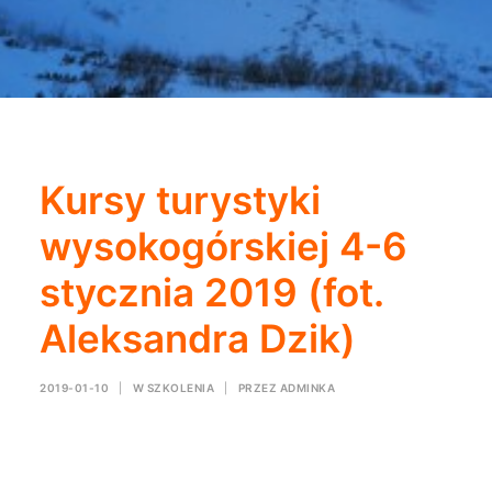
Kursy turystyki
wysokogórskiej 4-6
stycznia 2019 (fot.
Aleksandra Dzik)
2019-01-10
|
W
SZKOLENIA
|
PRZEZ
ADMINKA