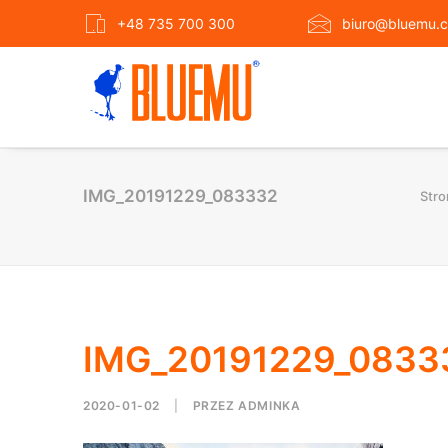
+48 735 700 300
biuro@bluemu.c
IMG_20191229_083332
Stro
IMG_20191229_0833
2020-01-02
|
PRZEZ
ADMINKA