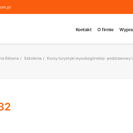
om.pl
Kontakt
O firmie
Wypra
na Główna
Szkolenia
Kursy turystyki wysokogórskiej- podstawowy i
32