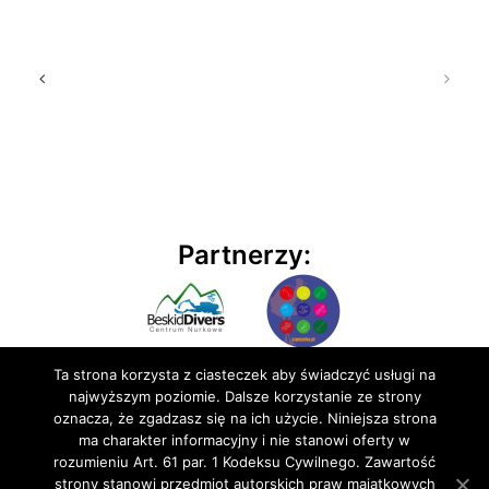
Partnerzy:
Ta strona korzysta z ciasteczek aby świadczyć usługi na
najwyższym poziomie. Dalsze korzystanie ze strony
oznacza, że zgadzasz się na ich użycie. Niniejsza strona
ma charakter informacyjny i nie stanowi oferty w
rozumieniu Art. 61 par. 1 Kodeksu Cywilnego. Zawartość
© 2020 BluEmu sp. z o.o. Wszelkie prawa zastrzeżone
strony stanowi przedmiot autorskich praw majątkowych