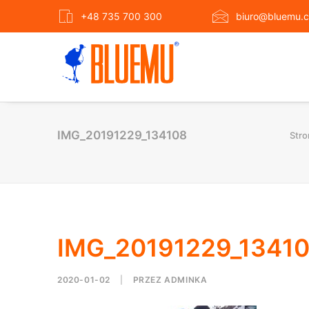
+48 735 700 300
biuro@bluemu.c
IMG_20191229_134108
Stro
IMG_20191229_1341
2020-01-02
|
PRZEZ
ADMINKA