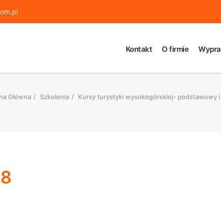
om.pl
Kontakt
O firmie
Wypra
na Główna
Szkolenia
Kursy turystyki wysokogórskiej- podstawowy i
08