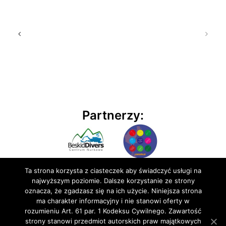
Partnerzy:
Ta strona korzysta z ciasteczek aby świadczyć usługi na
najwyższym poziomie. Dalsze korzystanie ze strony
oznacza, że zgadzasz się na ich użycie. Niniejsza strona
ma charakter informacyjny i nie stanowi oferty w
rozumieniu Art. 61 par. 1 Kodeksu Cywilnego. Zawartość
© 2020 BluEmu sp. z o.o. Wszelkie prawa zastrzeżone
strony stanowi przedmiot autorskich praw majątkowych