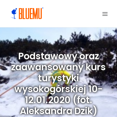
Podstawowy oraz
zaawansowany kurs
turystyki
wysokogórskiej 10-
12.01.2020 (fot.
Aleksandra Dzik)