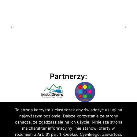
Partnerzy:
Ta strona korzysta z ciasteczek aby świadczyć usługi na
najwyższym poziomie. Dalsze korzystanie ze strony
oznacza, że zgadzasz się na ich użycie. Niniejsza strona
ma charakter informacyjny i nie stanowi oferty w
rozumieniu Art. 61 par. 1 Kodeksu Cywilnego. Zawartość