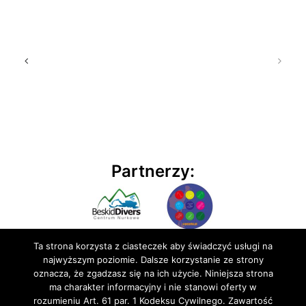
Partnerzy:
Ta strona korzysta z ciasteczek aby świadczyć usługi na
najwyższym poziomie. Dalsze korzystanie ze strony
oznacza, że zgadzasz się na ich użycie. Niniejsza strona
ma charakter informacyjny i nie stanowi oferty w
rozumieniu Art. 61 par. 1 Kodeksu Cywilnego. Zawartość