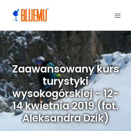
Zaawansowany kurs
turystyki
wysokogórskiej - 12-
14 kwietnia 2019 (fot.
Aleksandra Dzik)