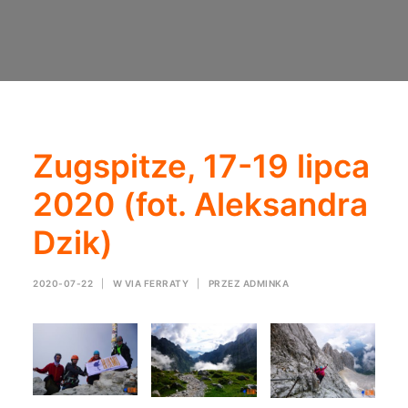
Zugspitze, 17-19 lipca
2020 (fot. Aleksandra
Dzik)
2020-07-22
|
W
VIA FERRATY
|
PRZEZ
ADMINKA