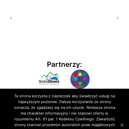
Partnerzy:
Ta strona korzysta z ciasteczek aby świadczyć usługi na
najwyższym poziomie. Dalsze korzystanie ze strony
oznacza, że zgadzasz się na ich użycie. Niniejsza strona
ma charakter informacyjny i nie stanowi oferty w
rozumieniu Art. 61 par. 1 Kodeksu Cywilnego. Zawartość
© 2020 BluEmu sp. z o.o. Wszelkie prawa zastrzeżone
strony stanowi przedmiot autorskich praw majątkowych