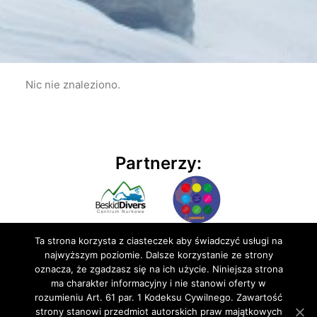
Nic nie znaleziono.
Partnerzy:
Ta strona korzysta z ciasteczek aby świadczyć usługi na
najwyższym poziomie. Dalsze korzystanie ze strony
oznacza, że zgadzasz się na ich użycie. Niniejsza strona
ma charakter informacyjny i nie stanowi oferty w
rozumieniu Art. 61 par. 1 Kodeksu Cywilnego. Zawartość
© 2020 BluEmu sp. z o.o. Wszelkie prawa zastrzeżone
strony stanowi przedmiot autorskich praw majątkowych