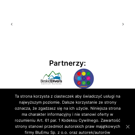
Partnerzy:
Ta strona korzysta z ciasteczek aby świadczyć usługi na
najwyższym poziomie. Dalsze korzystanie ze strony
oznacza, że zgadzasz się na ich użycie. Niniejsza strona
ma charakter informacyjny i nie stanowi oferty w
rozumieniu Art. 61 par. 1 Kodeksu Cywilnego. Zawartość
© 2020 BluEmu sp. z o.o. Wszelkie prawa zastrzeżone
strony stanowi przedmiot autorskich praw majątkowych
firmy BluEmu Sp. z o.o. oraz autorek/autorów