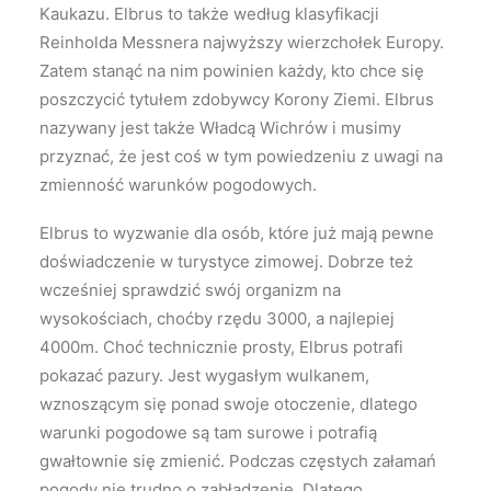
Kaukazu. Elbrus to także według klasyfikacji
Reinholda Messnera najwyższy wierzchołek Europy.
Zatem stanąć na nim powinien każdy, kto chce się
poszczycić tytułem zdobywcy Korony Ziemi. Elbrus
nazywany jest także Władcą Wichrów i musimy
przyznać, że jest coś w tym powiedzeniu z uwagi na
zmienność warunków pogodowych.
Elbrus to wyzwanie dla osób, które już mają pewne
doświadczenie w turystyce zimowej. Dobrze też
wcześniej sprawdzić swój organizm na
wysokościach, choćby rzędu 3000, a najlepiej
4000m. Choć technicznie prosty, Elbrus potrafi
pokazać pazury. Jest wygasłym wulkanem,
wznoszącym się ponad swoje otoczenie, dlatego
warunki pogodowe są tam surowe i potrafią
gwałtownie się zmienić. Podczas częstych załamań
pogody nie trudno o zabłądzenie. Dlatego