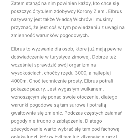
Zatem stanąć na nim powinien każdy, kto chce się
poszczycić tytułem zdobywcy Korony Ziemi. Elbrus
nazywany jest także Władcą Wichrów i musimy
przyznać, że jest coś w tym powiedzeniu z uwagi na
zmienność warunków pogodowych.
Elbrus to wyzwanie dla osób, które już mają pewne
doświadczenie w turystyce zimowej. Dobrze też
wcześniej sprawdzić swój organizm na
wysokościach, choćby rzędu 3000, a najlepiej
4000m. Choć technicznie prosty, Elbrus potrafi
pokazać pazury. Jest wygasłym wulkanem,
wznoszącym się ponad swoje otoczenie, dlatego
warunki pogodowe są tam surowe i potrafią
gwałtownie się zmienić. Podczas częstych załamań
pogody nie trudno o zabłądzenie. Dlatego
zdecydowanie warto wybrać się tam pod fachową
opieką ludzi, którzy byli tam już kilkanaście razy i