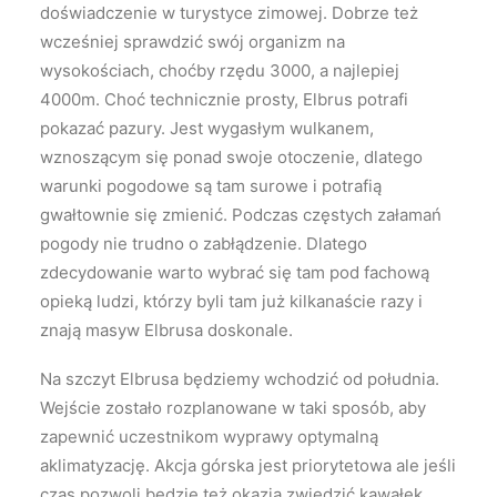
doświadczenie w turystyce zimowej. Dobrze też
wcześniej sprawdzić swój organizm na
wysokościach, choćby rzędu 3000, a najlepiej
4000m. Choć technicznie prosty, Elbrus potrafi
pokazać pazury. Jest wygasłym wulkanem,
wznoszącym się ponad swoje otoczenie, dlatego
warunki pogodowe są tam surowe i potrafią
gwałtownie się zmienić. Podczas częstych załamań
pogody nie trudno o zabłądzenie. Dlatego
zdecydowanie warto wybrać się tam pod fachową
opieką ludzi, którzy byli tam już kilkanaście razy i
znają masyw Elbrusa doskonale.
Na szczyt Elbrusa będziemy wchodzić od południa.
Wejście zostało rozplanowane w taki sposób, aby
zapewnić uczestnikom wyprawy optymalną
aklimatyzację. Akcja górska jest priorytetowa ale jeśli
czas pozwoli będzie też okazja zwiedzić kawałek