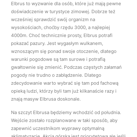
Elbrus to wyzwanie dla osób, które już mają pewne
doświadczenie w turystyce zimowej. Dobrze też
wcześniej sprawdzić swój organizm na
wysokościach, choćby rzędu 3000, a najlepiej
4000m. Choć technicznie prosty, Elbrus potrafi
pokazać pazury. Jest wygasłym wulkanem,
wznoszącym się ponad swoje otoczenie, dlatego
warunki pogodowe są tam surowe i potrafią
gwałtownie się zmienić. Podczas częstych załamań
pogody nie trudno o zabłądzenie. Dlatego
zdecydowanie warto wybrać się tam pod fachową
opieką ludzi, którzy byli tam już kilkanaście razy i
znają masyw Elbrusa doskonale.
Na szczyt Elbrusa będziemy wchodzić od południa.
Wejście zostało rozplanowane w taki sposób, aby
zapewnić uczestnikom wyprawy optymalną
aklimatyzację. Akcja górska jest priorytetowa ale jeśli