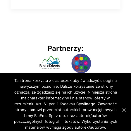
Partnerzy:
Ta strona korzysta z ciasteczek aby świadczyć usługi na
najwyższym poziomie. Dalsze korzystanie ze strony
oznacza, że zgadzasz się na ich użycie. Niniejsza strona
ma charakter informacyjny i nie stanowi oferty w
rozumieniu Art. 61 par. 1 Kodeksu Cywilnego. Zawartość
© 2020 BluEmu sp. z o.o. Wszelkie prawa zastrzeżone
strony stanowi przedmiot autorskich praw majątkowych
firmy BluEmu Sp. z o.o. oraz autorek/autorów
poszczególnych fotografii i tekstów. Wykorzystanie tych
materiałów wymaga zgody autorek/autorów.